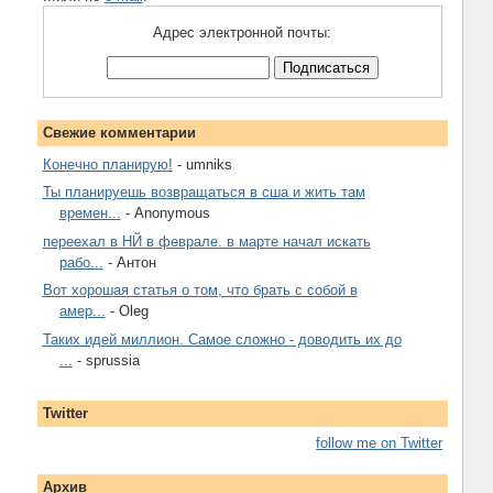
Адрес электронной почты:
Свежие комментарии
Конечно планирую!
- umniks
Ты планируешь возвращаться в сша и жить там
времен...
- Anonymous
переехал в НЙ в феврале. в марте начал искать
рабо...
- Антон
Вот хорошая статья о том, что брать с собой в
амер...
- Oleg
Таких идей миллион. Самое сложно - доводить их до
...
- sprussia
Twitter
follow me on Twitter
Архив