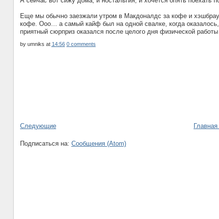
А сейчас вот сижу дома, и ностальгия, и хочется опять поехать п
Еще мы обычно заезжали утром в Макдоналдс за кофе и хэшбраун
кофе. Ооо… а самый кайф был на одной свалке, когда оказалось,
приятный сюрприз оказался после целого дня физической работы 
by
umniks
at
14:56
0 comments
Следующие
Главная
Подписаться на:
Сообщения (Atom)