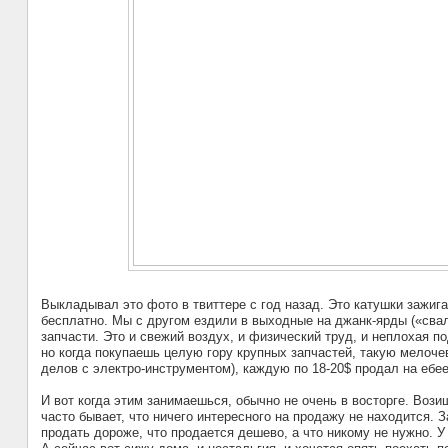
Выкладывал это фото в твиттере с год назад. Это катушки зажиг
бесплатно. Мы с другом ездили в выходные на джанк-ярды («свал
запчасти. Это и свежий воздух, и физический труд, и неплохая по
но когда покупаешь целую гору крупных запчастей, такую мелоче
делов с электро-инструментом), каждую по 18-20$ продал на ебее,
И вот когда этим занимаешься, обычно не очень в восторге. Воз
часто бывает, что ничего интересного на продажу не находится. З
продать дороже, что продается дешево, а что никому не нужно. У