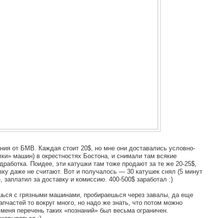
ания от БМВ. Каждая стоит 20$, но мне они доставались условно-
ки» машин) в окрестностях Бостона, и снимали там всякие
дработка. Поидее, эти катушки там тоже продают за те же 20-25$,
вку даже не считают. Вот и получалось — 30 катушек снял (5 минут
 заплатил за доставку и комиссию. 400-500$ заработал :)
ишься с грязными машинами, пробираешься через завалы, да еще
апчастей то вокруг много, но надо же знать, что потом можно
 меня перечень таких «познаний» был весьма ограничен.