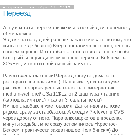
вторник, сентября 18, 2012
Переезд
А, ну и кстати, переехали же мы в новый дом, понемногу
обживаемся.
Я даже на пару дней раньше начал ночевать, потому что
жить то негде было =) Вчера поставили интернет, теперь
совсем хорошо. Из старбакса тоже ловился, но не особо
быстрый, и периодически коннект терялся. Вобщем, за
30$/мес, можно и свой личный заиметь.
Район очень классный! Через дорогу от дома есть
ресторан с шашлыками ;) Шашлыки тут кстати хуже
русских... непрожаренные малость, примерно как
medium-well стейк. За 11$ дают 2 шампура + гарнир
(картошка или рис) + салат (я салаты не ем).
Ну про старбакс я уже говорил. Данкин-донатс тоже
рядом, сразу за старбаксом. А следом 7-eleven и CVS
через дорогу от него. Пара алкомаркетов в пределах
минуты ходьбы, мне сразу вспомнилось «Красное-
Белое», практически захватившее Челябинск =) До