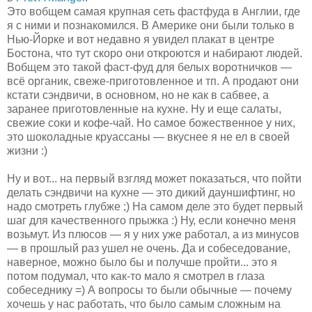
Это вобщем самая крупная сеть фастфуда в Англии, где
я с ними и познакомился. В Америке они были только в
Нью-Йорке и вот недавно я увидел плакат в центре
Бостона, что тут скоро они откроются и набирают людей.
Вобщем это такой фаст-фуд для белых воротничков —
всё органик, свеже-приготовленное и тп. А продают они
кстати сэндвичи, в основном, но не как в сабвее, а
заранее приготовленные на кухне. Ну и еще салаты,
свежие соки и кофе-чай. Но самое божественное у них,
это шоколадные круассаны — вкуснее я не ел в своей
жизни :)
Ну и вот... на первый взгляд может показаться, что пойти
делать сэндвичи на кухне — это дикий дауншифтинг, но
надо смотреть глубже ;) На самом деле это будет первый
шаг для качественного прыжка :) Ну, если конечно меня
возьмут. Из плюсов — я у них уже работал, а из минусов
— в прошлый раз ушел не очень. Да и собеседование,
наверное, можно было бы и получше пройти... это я
потом подумал, что как-то мало я смотрел в глаза
собеседнику =) А вопросы то были обычные — почему
хочешь у нас работать, что было самым сложным на