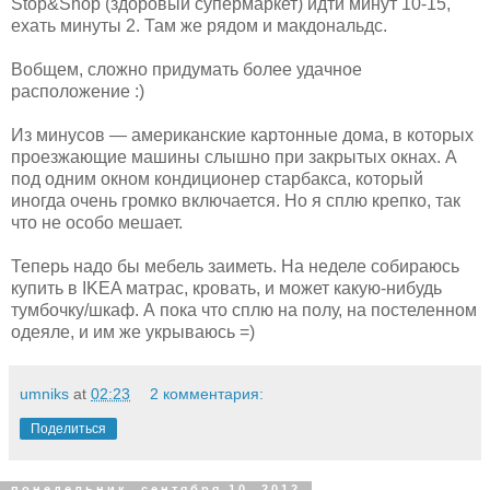
Stop&Shop (здоровый супермаркет) идти минут 10-15,
ехать минуты 2. Там же рядом и макдональдс.
Вобщем, сложно придумать более удачное
расположение :)
Из минусов — американские картонные дома, в которых
проезжающие машины слышно при закрытых окнах. А
под одним окном кондиционер старбакса, который
иногда очень громко включается. Но я сплю крепко, так
что не особо мешает.
Теперь надо бы мебель заиметь. На неделе собираюсь
купить в IKEA матрас, кровать, и может какую-нибудь
тумбочку/шкаф. А пока что сплю на полу, на постеленном
одеяле, и им же укрываюсь =)
umniks
at
02:23
2 комментария:
Поделиться
понедельник, сентября 10, 2012