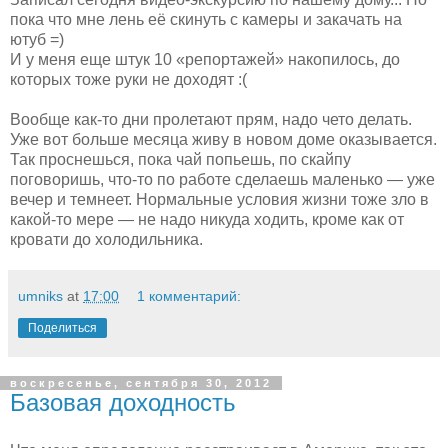
пока что мне лень её скинуть с камеры и закачать на
ютуб =)
И у меня еще штук 10 «репортажей» накопилось, до
которых тоже руки не доходят :(
Вообще как-то дни пролетают прям, надо чето делать.
Уже вот больше месяца живу в новом доме оказывается.
Так проснешься, пока чай попьешь, по скайпу
поговоришь, что-то по работе сделаешь маленько — уже
вечер и темнеет. Нормальные условия жизни тоже зло в
какой-то мере — не надо никуда ходить, кроме как от
кровати до холодильника.
umniks
at
17:00
1 комментарий:
Поделиться
воскресенье, сентября 30, 2012
Базовая доходность