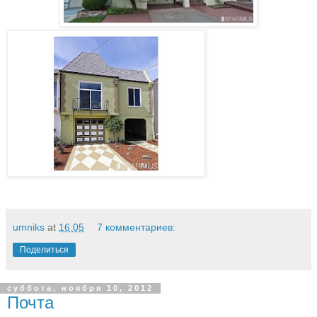
umniks
at
16:05
7 комментариев:
Поделиться
суббота, ноября 10, 2012
Почта