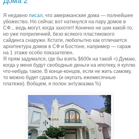
Дома 2
Я недавно
писал
, что американские дома — полнейшее
убожество. Но сейчас вот наткнулся на пару домов в
СФ... ведь могут, когда захотят! Конечно не шик какой-то,
но уже поприличней, безо всякого пластикового
сайдинга снаружи. Кстати, любопытно как отличается
архитектура домов в СФ и Бостоне, например — гараж
на 1 этаже особо показателен.
Я прям задумался, где бы взять $600к на такой =) Думаю,
когда у меня будут свободные деньги на ипотеку, я куплю
что-нибудь такое. В конце-концов, если не жить самому,
то можно будет сдавать (и окупать ежемесячные
платежи). Вобщем, я полон энтузиазма %)