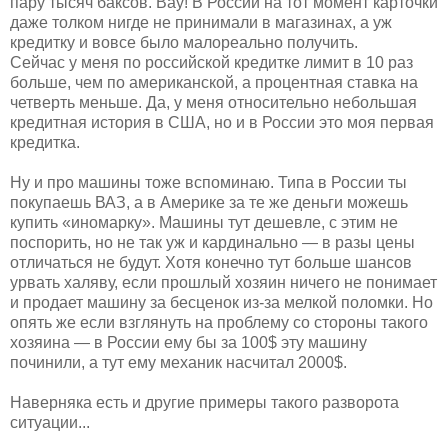
пару тысяч баксов. Вау! В России на тот момент карточки
даже толком нигде не принимали в магазинах, а уж
кредитку и вовсе было малореально получить.
Сейчас у меня по российской кредитке лимит в 10 раз
больше, чем по американской, а процентная ставка на
четверть меньше. Да, у меня относительно небольшая
кредитная история в США, но и в России это моя первая
кредитка.
Ну и про машины тоже вспоминаю. Типа в России ты
покупаешь ВАЗ, а в Америке за те же деньги можешь
купить «иномарку». Машины тут дешевле, с этим не
поспорить, но не так уж и кардинально — в разы цены
отличаться не будут. Хотя конечно тут больше шансов
урвать халяву, если прошлый хозяин ничего не понимает
и продает машину за бесценок из-за мелкой поломки. Но
опять же если взглянуть на проблему со стороны такого
хозяина — в России ему бы за 100$ эту машину
починили, а тут ему механик насчитал 2000$.
Наверняка есть и другие примеры такого разворота
ситуации...