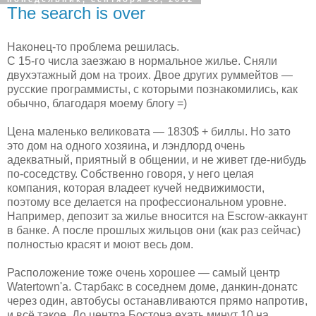
The search is over
Наконец-то проблема решилась.
С 15-го числа заезжаю в нормальное жилье. Сняли
двухэтажный дом на троих. Двое других руммейтов —
русские программисты, с которыми познакомились, как
обычно, благодаря моему блогу =)
Цена маленько великовата — 1830$ + биллы. Но зато
это дом на одного хозяина, и лэндлорд очень
адекватный, приятный в общении, и не живет где-нибудь
по-соседству. Собственно говоря, у него целая
компания, которая владеет кучей недвижимости,
поэтому все делается на профессиональном уровне.
Например, депозит за жилье вносится на Escrow-аккаунт
в банке. А после прошлых жильцов они (как раз сейчас)
полностью красят и моют весь дом.
Расположение тоже очень хорошее — самый центр
Watertown'а. Старбакс в соседнем доме, данкин-донатс
через один, автобусы останавливаются прямо напротив,
и всё такое. До центра Бостона ехать минут 10 на