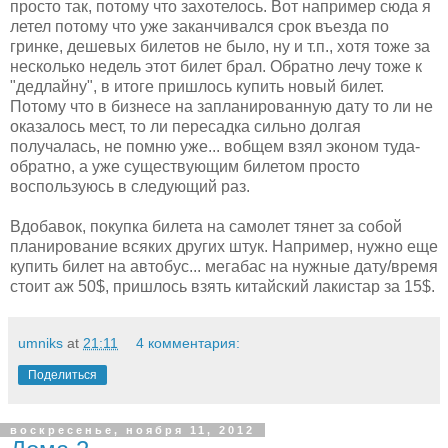
просто так, потому что захотелось. Вот например сюда я
летел потому что уже заканчивался срок въезда по
гринке, дешевых билетов не было, ну и т.п., хотя тоже за
несколько недель этот билет брал. Обратно лечу тоже к
"дедлайну", в итоге пришлось купить новый билет.
Потому что в бизнесе на запланированную дату то ли не
оказалось мест, то ли пересадка сильно долгая
получалась, не помню уже... вобщем взял эконом туда-
обратно, а уже существующим билетом просто
воспользуюсь в следующий раз.
Вдобавок, покупка билета на самолет тянет за собой
планирование всяких других штук. Например, нужно еще
купить билет на автобус... мегабас на нужные дату/время
стоит аж 50$, пришлось взять китайский лакистар за 15$.
umniks
at
21:11
4 комментария:
Поделиться
воскресенье, ноября 11, 2012