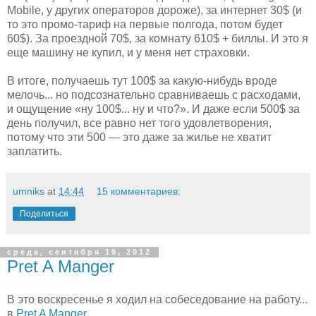
Mobile, у других операторов дороже), за интернет 30$ (и
то это промо-тариф на первые полгода, потом будет
60$). За проездной 70$, за комнату 610$ + биллы. И это я
еще машину не купил, и у меня нет страховки.
В итоге, получаешь тут 100$ за какую-нибудь вроде
мелочь... но подсознательно сравниваешь с расходами,
и ощущение «ну 100$... ну и что?». И даже если 500$ за
день получил, все равно нет того удовлетворения,
потому что эти 500 — это даже за жилье не хватит
заплатить.
umniks
at
14:44
15 комментариев:
Поделиться
среда, сентября 19, 2012
Pret A Manger
В это воскресенье я ходил на собеседование на работу...
в
Pret A Manger
.