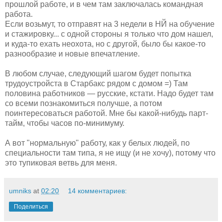
прошлой работе, и в чем там заключалась командная
работа.
Если возьмут, то отправят на 3 недели в НЙ на обучение
и стажировку... с одной стороны я только что дом нашел,
и куда-то ехать неохота, но с другой, было бы какое-то
разнообразие и новые впечатление.
В любом случае, следующий шагом будет попытка
трудоустройста в Старбакс рядом с домом =) Там
половина работников — русские, кстати. Надо будет там
со всеми познакомиться получше, а потом
поинтересоваться работой. Мне бы какой-нибудь парт-
тайм, чтобы часов по-минимуму.
А вот "нормальную" работу, как у белых людей, по
специальности там типа, я не ищу (и не хочу), потому что
это тупиковая ветвь для меня.
umniks
at
02:20
14 комментариев:
Поделиться