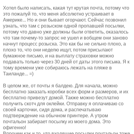
Хотел было написать, какая тут крутая почта, потому что
это пожалуй то, что меня абсолютно устраивает в
Америке... Но и они бывает огорчают. Сейчас позвонил
узнать, что там с розыском одной пропавшей посылки,
потому что давно уже должны были ответить, оказалось
что там почему-то запрос не ушел и вобщем они заново
начнут процесс розыска. Это как бы не сильно плохо, а
плохо то, что они неделю ищут, потом присылают
бумажное письмо, и на выплату страховки можно
подавать только через 30 дней от даты этого письма. Я к
тому времени уже собираюсь лежать на пляже в
Таиланде... =)
В целом же, от почты я балдею. Для начала, можно
бесплатно заказать коробки всех форм и размеров, и их
бесплатно привезут домой. Также можно бесплатно
получить скотч для оклейки. Отправку я оплачиваю со
своей карточки, сидя дома, и распечатываю
подтверждение на обычном принтере. А утром
почтальон забирает посылку из моего дома. Это
офигенно!
Впрочем как и то, что входящие посылки почтальон тоже