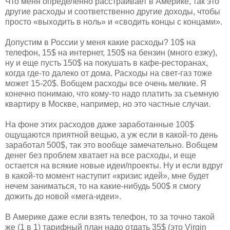
Что меня определенно расстраивает в Америке, так это
другие расходы и соответственно другие доходы, чтобы
просто «выходить в ноль» и «сводить концы с концами».
Допустим в России у меня какие расходы? 10$ на
телефон, 15$ на интернет, 150$ на бензин (много езжу),
ну и еще пусть 150$ на покушать в кафе-ресторанах,
когда где-то далеко от дома. Расходы на свет-газ тоже
может 15-20$. Вобщем расходы все очень мелкие. Я
конечно понимаю, что кому-то надо платить за съемную
квартиру в Москве, например, но это частные случаи.
На фоне этих расходов даже заработанные 100$
ощущаются приятной вещью, а уж если в какой-то день
заработал 500$, так это вообще замечательно. Вобщем
денег без проблем хватает на все расходы, и еще
остается на всякие новые идеи/проекты. Ну и если вдруг
в какой-то момент наступит «кризис идей», мне будет
нечем заниматься, то на какие-нибудь 500$ я смогу
дожить до новой «мега-идеи».
В Америке даже если взять телефон, то за точно такой
же (1 в 1) тарифный план надо отдать 35$ (это Virgin