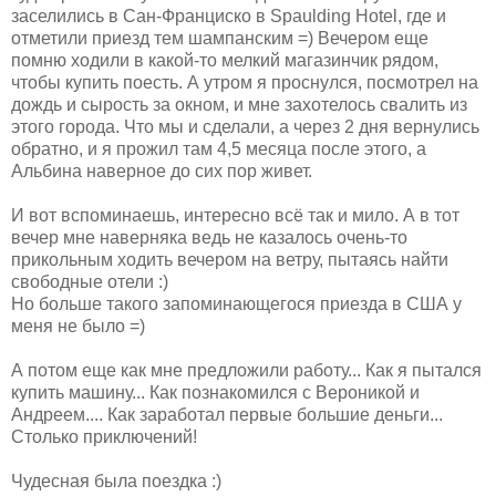
заселились в Сан-Франциско в Spaulding Hotel, где и
отметили приезд тем шампанским =) Вечером еще
помню ходили в какой-то мелкий магазинчик рядом,
чтобы купить поесть. А утром я проснулся, посмотрел на
дождь и сырость за окном, и мне захотелось свалить из
этого города. Что мы и сделали, а через 2 дня вернулись
обратно, и я прожил там 4,5 месяца после этого, а
Альбина наверное до сих пор живет.
И вот вспоминаешь, интересно всё так и мило. А в тот
вечер мне наверняка ведь не казалось очень-то
прикольным ходить вечером на ветру, пытаясь найти
свободные отели :)
Но больше такого запоминающегося приезда в США у
меня не было =)
А потом еще как мне предложили работу... Как я пытался
купить машину... Как познакомился с Вероникой и
Андреем.... Как заработал первые большие деньги...
Столько приключений!
Чудесная была поездка :)