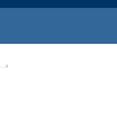
. ;-)