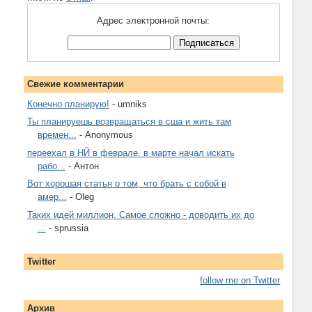
Адрес электронной почты:
Свежие комментарии
Конечно планирую!
- umniks
Ты планируешь возвращаться в сша и жить там
времен...
- Anonymous
переехал в НЙ в феврале. в марте начал искать
рабо...
- Антон
Вот хорошая статья о том, что брать с собой в
амер...
- Oleg
Таких идей миллион. Самое сложно - доводить их до
...
- sprussia
Twitter
follow me on Twitter
Архив