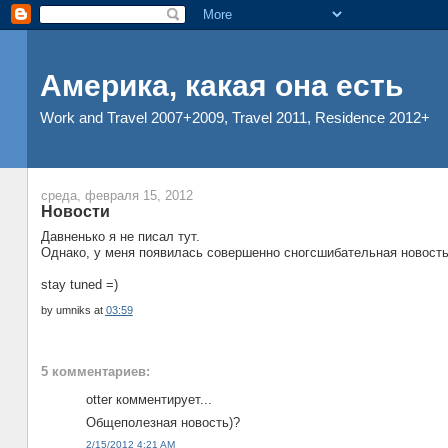
Америка, какая она есть
Work and Travel 2007+2009, Travel 2011, Residence 2012+
среда, февраля 15, 2012
Новости
Давненько я не писал тут.
Однако, у меня появилась совершенно сногсшибательная новость..
stay tuned =)
by
umniks
at
03:59
5 комментариев:
otter комментирует...
Общеполезная новость)?
2/15/2012 4:21 AM