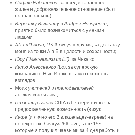
Софию Рабинович
, за предоставленное
жилье и доброжелательное отношение (был
неправ раньше);
Веронику Вьюшину
и
Андрея Назаренко
,
приятно было познакомиться с умными
людьми;
А/к
Lufthansa, US Airways
и другие, за доставку
меня из точки А в Б в целости и сохранности;
Юру ("Мальчишки из IL")
, за Чикаго;
Катю Алексеенко (Lo)
, за суперскую
компанию в Нью-Йорке и такую схожесть
взглядов;
Моих
учителей и преподавателей
английского языка;
Ген.консульство
США в Екатеринбурге, за
предоставленную возможность (визу);
Кафе
(и лично его 2 владельцев-евреев) на
перекрестке Geary&26th ave, за те 15$,
которые я получил чаевыми за 4 дня работы и