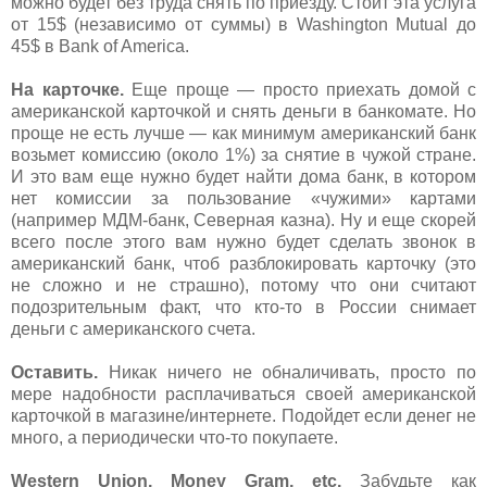
можно будет без труда снять по приезду. Стоит эта услуга
от 15$ (независимо от суммы) в Washington Mutual до
45$ в Bank of America.
На карточке.
Еще проще — просто приехать домой с
американской карточкой и снять деньги в банкомате. Но
проще не есть лучше — как минимум американский банк
возьмет комиссию (около 1%) за снятие в чужой стране.
И это вам еще нужно будет найти дома банк, в котором
нет комиссии за пользование «чужими» картами
(например МДМ-банк, Северная казна). Ну и еще скорей
всего после этого вам нужно будет сделать звонок в
американский банк, чтоб разблокировать карточку (это
не сложно и не страшно), потому что они считают
подозрительным факт, что кто-то в России снимает
деньги с американского счета.
Оставить.
Никак ничего не обналичивать, просто по
мере надобности расплачиваться своей американской
карточкой в магазине/интернете. Подойдет если денег не
много, а периодически что-то покупаете.
Western Union, Money Gram, etc.
Забудьте как