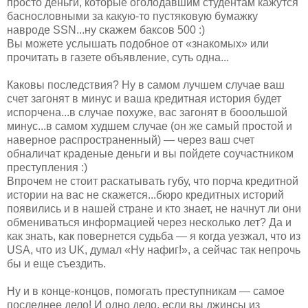
просто деньги, которые оголодавшим студентам кажутся
баснословными за какую-то пустяковую бумажку
навроде SSN...ну скажем баксов 500 :)
Вы можете услышать подобное от «знакомых» или
прочитать в газете объявление, суть одна...
Каковы последствия? Ну в самом лучшем случае ваш
счет загонят в минус и ваша кредитная история будет
испорчена...в случае похуже, вас загонят в бооольшой
минус...в самом худшем случае (он же самый простой и
наверное распространенный) — через ваш счет
обналичат краденые деньги и вы пойдете соучастником
преступления :)
Впрочем не стоит раскатывать губу, что порча кредитной
истории на вас не скажется...бюро кредитных историй
появились и в нашей стране и кто знает, не начнут ли они
обмениваться информацией через несколько лет? Да и
как знать, как повернется судьба — я когда уезжал, что из
USA, что из UK, думал «Ну нафиг!», а сейчас так непрочь
бы и еще съездить.
Ну и в конце-концов, помогать преступникам — самое
последнее дело! И одно дело, если вы джинсы из