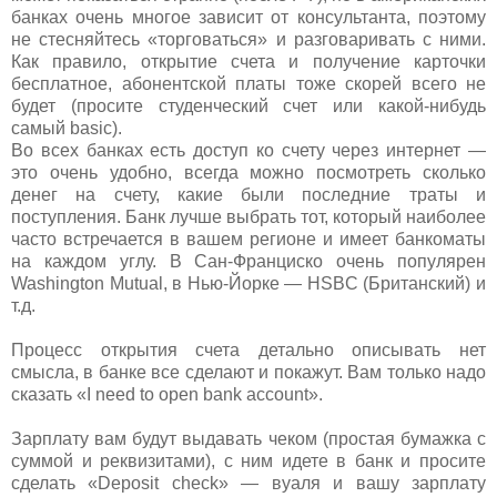
банках очень многое зависит от консультанта, поэтому
не стесняйтесь «торговаться» и разговаривать с ними.
Как правило, открытие счета и получение карточки
бесплатное, абонентской платы тоже скорей всего не
будет (просите студенческий счет или какой-нибудь
самый basic).
Во всех банках есть доступ ко счету через интернет —
это очень удобно, всегда можно посмотреть сколько
денег на счету, какие были последние траты и
поступления. Банк лучше выбрать тот, который наиболее
часто встречается в вашем регионе и имеет банкоматы
на каждом углу. В Сан-Франциско очень популярен
Washington Mutual, в Нью-Йорке — HSBC (Британский) и
т.д.
Процесс открытия счета детально описывать нет
смысла, в банке все сделают и покажут. Вам только надо
сказать «I need to open bank account».
Зарплату вам будут выдавать чеком (простая бумажка с
суммой и реквизитами), с ним идете в банк и просите
сделать «Deposit check» — вуаля и вашу зарплату