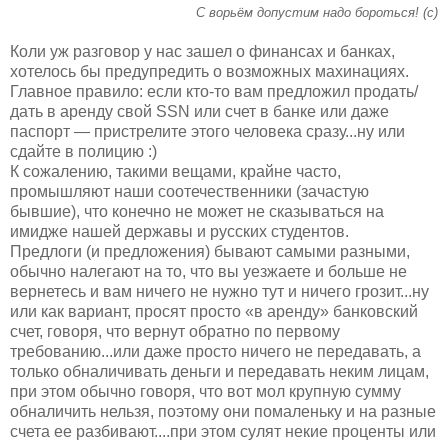
С ворьём допустим надо бороться! (с)
Коли уж разговор у нас зашел о финансах и банках,
хотелось бы предупредить о возможных махинациях.
Главное правило: если кто-то вам предложил продать/
дать в аренду свой SSN или счет в банке или даже
паспорт — пристрелите этого человека сразу...ну или
сдайте в полицию :)
К сожалению, такими вещами, крайне часто,
промышляют наши соотечественники (зачастую
бывшие), что конечно не может не сказываться на
имидже нашей державы и русских студентов.
Предлоги (и предложения) бывают самыми разными,
обычно налегают на то, что вы уезжаете и больше не
вернетесь и вам ничего не нужно тут и ничего грозит...ну
или как вариант, просят просто «в аренду» банковский
счет, говоря, что вернут обратно по первому
требованию...или даже просто ничего не передавать, а
только обналичивать деньги и передавать неким лицам,
при этом обычно говоря, что вот мол крупную сумму
обналичить нельзя, поэтому они помаленьку и на разные
счета ее разбивают....при этом сулят некие проценты или