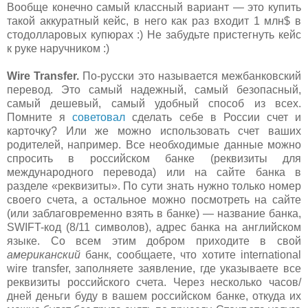
Вообще конечно самый классный вариант — это купить
такой аккуратный кейс, в него как раз входит 1 млн$ в
стодолларовых купюрах :) Не забудьте пристегнуть кейс
к руке наручником :)
Wire Transfer.
По-русски это называется межбанковский
перевод. Это самый надежный, самый безопасный,
самый дешевый, самый удобный способ из всех.
Помните я
советовал
сделать себе в России счет и
карточку? Или же можно использовать счет ваших
родителей, например. Все необходимые данные можно
спросить в российском банке (реквизиты для
международного перевода) или на сайте банка в
разделе «реквизиты». По сути знать нужно только номер
своего счета, а остальное можно посмотреть на сайте
(или заблаговременно взять в банке) — название банка,
SWIFT-код (8/11 символов), адрес банка на английском
языке. Со всем этим добром приходите в свой
американский
банк, сообщаете, что хотите international
wire transfer, заполняете заявление, где указываете все
реквизиты российского счета. Через несколько часов/
дней деньги буду в вашем российском банке, откуда их