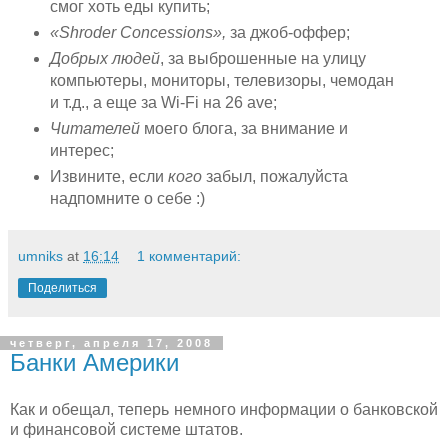
смог хоть еды купить;
«Shroder Concessions»,
за джоб-оффер;
Добрых людей
, за выброшенные на улицу
компьютеры, мониторы, телевизоры, чемодан
и т.д., а еще за Wi-Fi на 26 ave;
Читателей
моего блога, за внимание и
интерес;
Извините, если
кого
забыл, пожалуйста
надпомните о себе :)
umniks
at
16:14
1 комментарий:
Поделиться
четверг, апреля 17, 2008
Банки Америки
Как и обещал, теперь немного информации о банковской
и финансовой системе штатов.