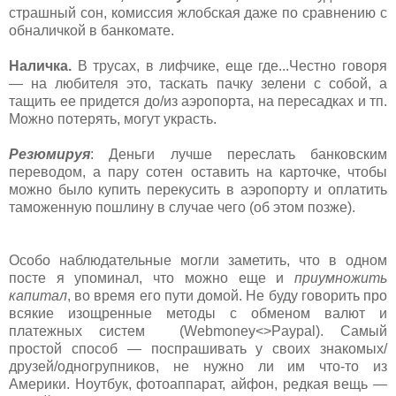
страшный сон, комиссия жлобская даже по сравнению с
обналичкой в банкомате.
Наличка.
В трусах, в лифчике, еще где...Честно говоря
— на любителя это, таскать пачку зелени с собой, а
тащить ее придется до/из аэропорта, на пересадках и тп.
Можно потерять, могут украсть.
Резюмируя
: Деньги лучше переслать банковским
переводом, а пару сотен оставить на карточке, чтобы
можно было купить перекусить в аэропорту и оплатить
таможенную пошлину в случае чего (об этом позже).
Особо наблюдательные могли заметить, что в одном
посте я упоминал, что можно еще и
приумножить
капитал
, во время его пути домой. Не буду говорить про
всякие изощренные методы с обменом валют и
платежных систем (Webmoney<>Paypal). Самый
простой способ — поспрашивать у своих знакомых/
друзей/одногрупников, не нужно ли им что-то из
Америки. Ноутбук, фотоаппарат, айфон, редкая вещь —