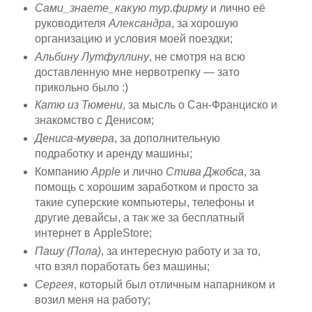
Сами_знаете_какую тур.фирму
и лично её
руководителя
Александра
, за хорошую
организацию и условия моей поездки;
Альбину Лутфуллину
, не смотря на всю
доставленную мне нервотрепку — зато
прикольно было :)
Катю из Тюмени
, за мысль о Сан-Франциско и
знакомство с Денисом;
Дениса-мувера
, за дополнительную
подработку и аренду машины;
Компанию
Apple
и лично
Стива Джобса
, за
помощь с хорошим заработком и просто за
такие суперские компьютеры, телефоны и
другие девайсы, а так же за бесплатный
интернет в AppleStore;
Пашу (Пола)
, за интересную работу и за то,
что взял поработать без машины;
Сергея
, который был отличным напарником и
возил меня на работу;