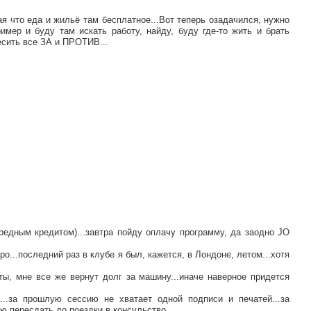
ая что еда и жильё там бесплатное...Вот теперь озадачился, нужно
имер и буду там искать работу, найду, буду где-то жить и брать
весить все ЗА и ПРОТИВ...
редным кредитом)...завтра пойду оплачу программу, да заодно JO
...последний раз в клубе я был, кажется, в Лондоне, летом...хотя
ты, мне все же вернут долг за машину...иначе наверное придется
...за прошлую сессию не хватает одной подписи и печатей...за
ю пересдать до поездки в консульство...