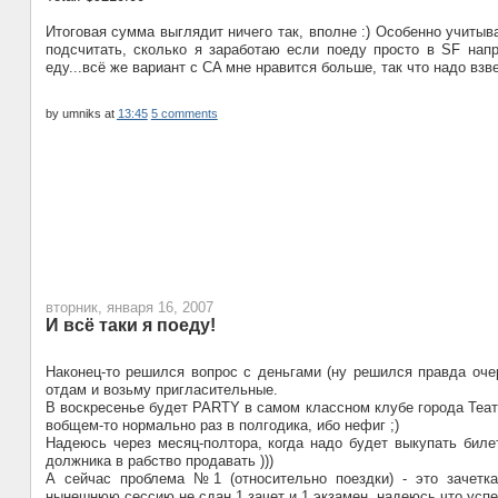
Итоговая сумма выглядит ничего так, вполне :) Особенно учитыв
подсчитать, сколько я заработаю если поеду просто в SF напр
еду...всё же вариант с CA мне нравится больше, так что надо вз
by
umniks
at
13:45
5 comments
вторник, января 16, 2007
И всё таки я поеду!
Наконец-то решился вопрос с деньгами (ну решился правда оче
отдам и возьму пригласительные.
В воскресенье будет PARTY в самом классном клубе города Театро
вобщем-то нормально раз в полгодика, ибо нефиг ;)
Надеюсь через месяц-полтора, когда надо будет выкупать биле
должника в рабство продавать )))
А сейчас проблема №1 (относительно поездки) - это зачетка
нынешнюю сессию не сдан 1 зачет и 1 экзамен, надеюсь что успе