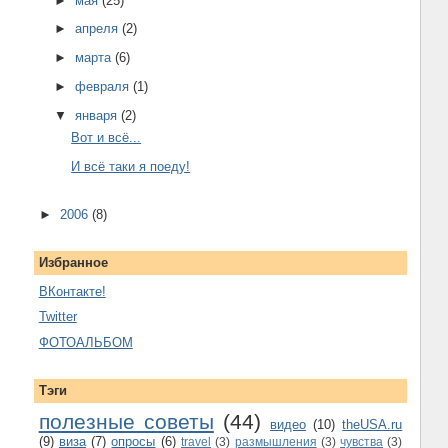
►
мая
(25)
►
апреля
(2)
►
марта
(6)
►
февраля
(1)
▼
января
(2)
Вот и всё...
И всё таки я поеду!
►
2006
(8)
Избранное
ВКонтакте!
Twitter
ФОТОАЛЬБОМ
Тэги
полезные советы
(44)
видео
(10)
theUSA.ru
(9)
виза
(7)
опросы
(6)
travel
(3)
размышления
(3)
чувства
(3)