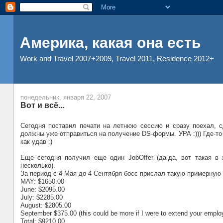
Америка, какая она есть
Work and Travel 2007+2009, Travel 2011, Residence 2012+
понедельник, января 22, 2007
Вот и всё...
Сегодня поставил печати на летнюю сессию и сразу поехал, с
должны уже отправиться на получение DS-формы. УРА :))) Где-то 
как удав :)
Еще сегодня получил еще один JobOffer (да-да, вот такая в ж
несколько).
За период с 4 Мая до 4 Сентября босс прислал такую примерную
MAY: $1650.00
June: $2095.00
July: $2285.00
August: $2805.00
September $375.00 (this could be more if I were to extend your empl
Total: $9210.00