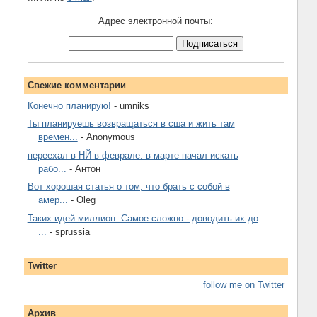
Адрес электронной почты:
Свежие комментарии
Конечно планирую!
- umniks
Ты планируешь возвращаться в сша и жить там
времен...
- Anonymous
переехал в НЙ в феврале. в марте начал искать
рабо...
- Антон
Вот хорошая статья о том, что брать с собой в
амер...
- Oleg
Таких идей миллион. Самое сложно - доводить их до
...
- sprussia
Twitter
follow me on Twitter
Архив