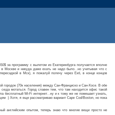
50$ за программу с вылетом из Екатеринбурга получается вполне
 в Москве и никуда даже ехать не надо было...но учитывая что с
пересадкой в Мск), я пожалуй полечу через Екб, в конце концов
й городок (70к населения) между Сан-Франциско и Сан-Хосе. В обе
ь сюда мотаться. Город славен тем, что там находится офис такой
а бесплатный Wi-Fi интернет...ну и к тому же не помешает узнать,
щем :) Хотя, я еще рассматриваю вариант Cape Cod/Boston, но пока
ный английским опытом, теперь знаю что многие вещи просто не