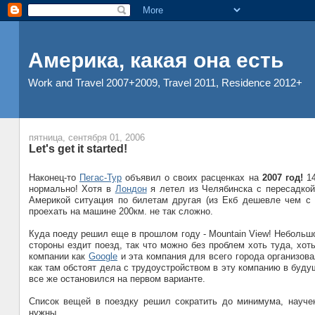
Америка, какая она есть
Work and Travel 2007+2009, Travel 2011, Residence 2012+
пятница, сентября 01, 2006
Let's get it started!
Наконец-то
Пегас-Тур
объявил о своих расценках на
2007 год!
14
нормально! Хотя в
Лондон
я летел из Челябинска с пересадкой
Америкой ситуация по билетам другая (из Екб дешевле чем с 
проехать на машине 200км. не так сложно.
Куда поеду решил еще в прошлом году - Mountain View! Небольшо
стороны ездит поезд, так что можно без проблем хоть туда, хот
компании как
Google
и эта компания для всего города организовал
как там обстоят дела с трудоустройством в эту компанию в буду
все же остановился на первом варианте.
Список вещей в поездку решил сократить до минимума, науче
нужны.