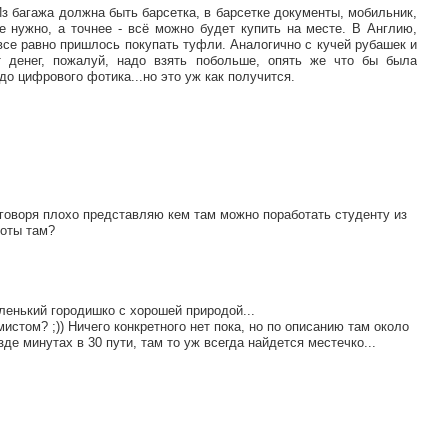
Из багажа должна быть барсетка, в барсетке документы, мобильник,
 нужно, а точнее - всё можно будет купить на месте. В Англию,
все равно пришлось покупать туфли. Аналогично с кучей рубашек и
 денег, пожалуй, надо взять побольше, опять же что бы была
до цифрового фотика...но это уж как получится.
говоря плохо представляю кем там можно поработать студенту из
боты там?
аленький городишко с хорошей природой...
истом? ;)) Ничего конкретного нет пока, но по описанию там около
де минутах в 30 пути, там то уж всегда найдется местечко...