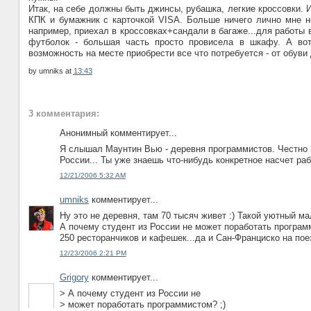
Итак, на себе должны быть джинсы, рубашка, легкие кроссовки. 
КПК и бумажник с карточкой VISA. Больше ничего лично мне не
например, приехал в кроссовках+сандали в багаже...для работы 
футболок - большая часть просто провисела в шкафу. А вот
возможность на месте приобрести все что потребуется - от обуви 
by
umniks
at
13:43
3 комментария:
Анонимный комментирует...
Я слышал Маунтин Вью - деревня программистов. Честно 
России... Ты уже знаешь что-нибудь конкретное насчет ра
12/21/2006 5:32 AM
umniks
комментирует...
Ну это не деревня, там 70 тысяч живет :) Такой уютный м
А почему студент из России не может поработать программ
250 ресторанчиков и кафешек...да и Сан-Франциско на поез
12/23/2006 2:21 PM
Grigory
комментирует...
> А почему студент из России не
> может поработать программистом? ;)