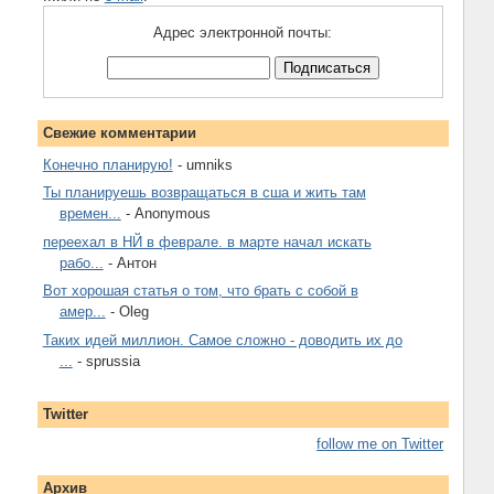
Адрес электронной почты:
Свежие комментарии
Конечно планирую!
- umniks
Ты планируешь возвращаться в сша и жить там
времен...
- Anonymous
переехал в НЙ в феврале. в марте начал искать
рабо...
- Антон
Вот хорошая статья о том, что брать с собой в
амер...
- Oleg
Таких идей миллион. Самое сложно - доводить их до
...
- sprussia
Twitter
follow me on Twitter
Архив