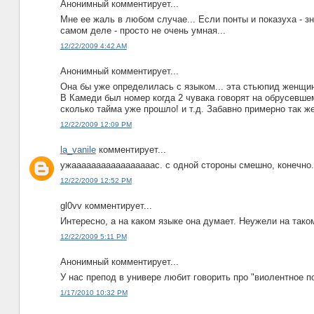
Анонимный комментирует...
Мне ее жаль в любом случае... Если понты и показуха - зн
самом деле - просто не очень умная...
12/22/2009 4:42 AM
Анонимный комментирует...
Она бы уже определилась с языком... эта стьюпид женщина
В Камеди был номер когда 2 чувака говорят на обрусевше
сколько тайма уже прошло! и т.д. Забавно примерно так ж
12/22/2009 12:09 PM
la_vanile
комментирует...
ужааааааааааааааааас. с одной стороны смешно, конечно.
12/22/2009 12:52 PM
gl0vv комментирует...
Интересно, а на каком языке она думает. Неужели на тако
12/22/2009 5:11 PM
Анонимный комментирует...
У нас препод в универе любит говорить про "виолентное п
1/17/2010 10:32 PM