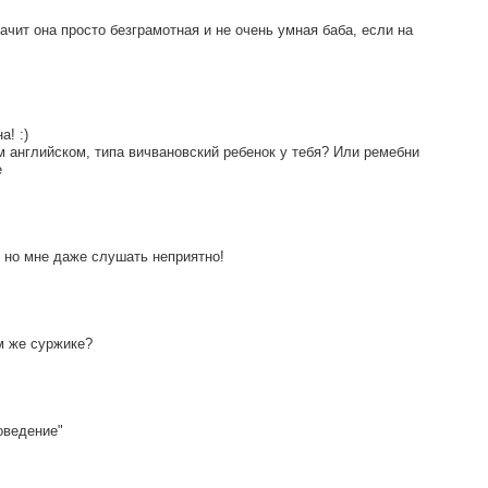
ачит она просто безграмотная и не очень умная баба, если на
! :)
м английском, типа вичвановский ребенок у тебя? Или ремебни
е
 но мне даже слушать неприятно!
м же суржике?
оведение"