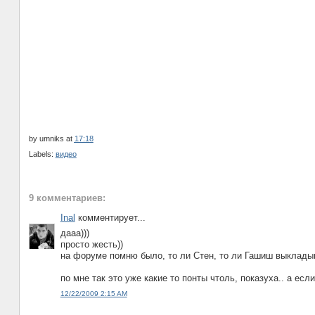
by
umniks
at
17:18
Labels:
видео
9 комментариев:
Inal
комментирует...
дааа)))
просто жесть))
на форуме помню было, то ли Стен, то ли Гашиш выкладыва
по мне так это уже какие то понты чтоль, показуха.. а есл
12/22/2009 2:15 AM