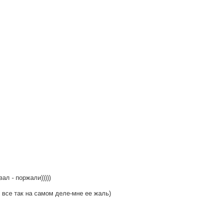
л - поржали)))))
и все так на самом деле-мне ее жаль)