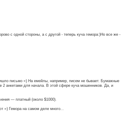
рово с одной стороны, а с другой - теперь куча гемора:)Но все же -
ришло письмо =) На емейлы, например, писем не бывает. Бумажные
е 2 анкетами для начала. В этой сфере куча мошенников. Да, и
чения — платный (около $1000).
 =) Гемора на самом деле много...