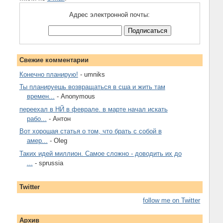
Адрес электронной почты:
Свежие комментарии
Конечно планирую!
- umniks
Ты планируешь возвращаться в сша и жить там
времен...
- Anonymous
переехал в НЙ в феврале. в марте начал искать
рабо...
- Антон
Вот хорошая статья о том, что брать с собой в
амер...
- Oleg
Таких идей миллион. Самое сложно - доводить их до
...
- sprussia
Twitter
follow me on Twitter
Архив