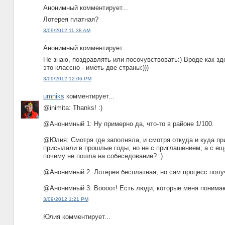
Анонимный комментирует...
Лотерея платная?
3/09/2012 11:38 AM
Анонимный комментирует...
Не знаю, поздравлять или посочувствовать:) Вроде как здо
это классно - иметь две страны:)))
3/09/2012 12:06 PM
umniks
комментирует...
@inimita: Thanks! :)
@Анонимный 1: Ну примерно да, что-то в районе 1/100.
@Юлия: Смотря где заполняла, и смотря откуда и куда п
присылали в прошлые годы, но не с приглашением, а с ещ
почему не пошла на собеседование? :)
@Анонимный 2: Лотерея бесплатная, но сам процесс полу
@Анонимный 3: Воооот! Есть люди, которые меня понимают
3/09/2012 1:21 PM
Юлия комментирует...