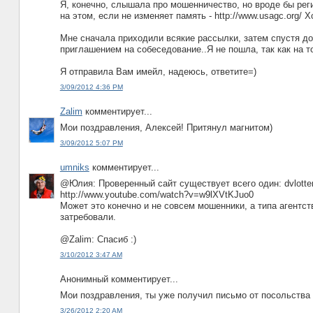
Я, конечно, слышала про мошенничество, но вроде бы реги
на этом, если не изменяет память - http://www.usagc.org/ 
Мне сначала приходили всякие рассылки, затем спустя д
приглашением на собеседование..Я не пошла, так как на т
Я отправила Вам имейл, надеюсь, ответите=)
3/09/2012 4:36 PM
Zalim
комментирует...
Мои поздравления, Алексей! Притянул магнитом)
3/09/2012 5:07 PM
umniks
комментирует...
@Юлия: Проверенный сайт существует всего один: dvlotter
http://www.youtube.com/watch?v=w9lXVtKJuo0
Может это конечно и не совсем мошенники, а типа агентст
затребовали.
@Zalim: Спасиб :)
3/10/2012 3:47 AM
Анонимный комментирует...
Мои поздравления, ты уже получил письмо от посольства
3/26/2012 2:20 AM