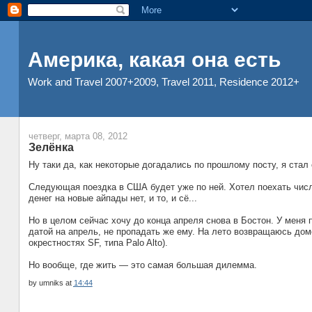
Америка, какая она есть
Work and Travel 2007+2009, Travel 2011, Residence 2012+
четверг, марта 08, 2012
Зелёнка
Ну таки да, как некоторые догадались по прошлому посту, я стал
Следующая поездка в США будет уже по ней. Хотел поехать числа 
денег на новые айпады нет, и то, и сё...
Но в целом сейчас хочу до конца апреля снова в Бостон. У меня
датой на апрель, не пропадать же ему. На лето возвращаюсь дом
окрестностях SF, типа Palo Alto).
Но вообще, где жить — это самая большая дилемма.
by
umniks
at
14:44