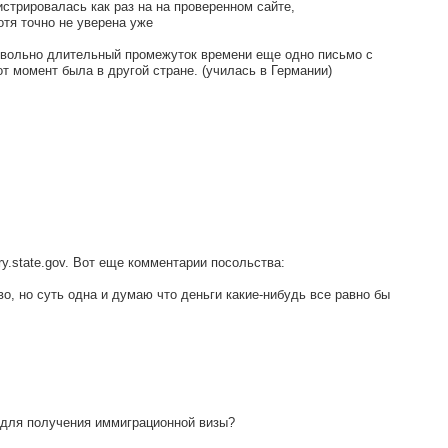
стрировалась как раз на на проверенном сайте,
Хотя точно не уверена уже
овольно длительный промежуток времени еще одно письмо с
от момент была в другой стране. (училась в Германии)
y.state.gov. Вот еще комментарии посольства:
во, но суть одна и думаю что деньги какие-нибудь все равно бы
 для получения иммиграционной визы?