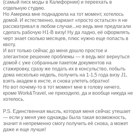
(самый писк моды в Калифорнии) и переехать в
отдельную студию.
Но Америка мне поднадоела на тот момент, хотелось
домой. И естественно, вариант «просто остаться» я не
рассматривал в любом случае...но ведь мне предлагали
сделать рабочую H1-B визу! Ну да ладно, её оформлять
черт знает сколько месяцев, плюс нужно еще попасть в
квоту.
И вот только сейчас до меня дошло простое и
элегантное решение проблемы — я ведь мог вернуться
домой с уже собранным пакетом документов на
стажировку, сразу же подать их в консульство, побыть
дома несколько недель, получить на 1-1,5 года визу J1,
взять академ в инсте, и снова улететь обратно!
Но вот почему-то в тот момент мне в голову ничего,
кроме Work&Travel, не приходило, да и вообще никуда не
хотелось.
P.S. Единственная мысль, которая меня сейчас утешает
— если у меня уже однажды была такая возможность,
значит я непременно смогу получить её снова, а может
даже и еще лучше!