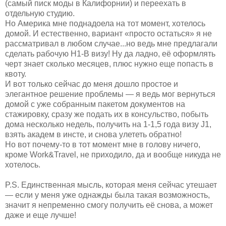
(самый писк моды в Калифорнии) и переехать в
отдельную студию.
Но Америка мне поднадоела на тот момент, хотелось
домой. И естественно, вариант «просто остаться» я не
рассматривал в любом случае...но ведь мне предлагали
сделать рабочую H1-B визу! Ну да ладно, её оформлять
черт знает сколько месяцев, плюс нужно еще попасть в
квоту.
И вот только сейчас до меня дошло простое и
элегантное решение проблемы — я ведь мог вернуться
домой с уже собранным пакетом документов на
стажировку, сразу же подать их в консульство, побыть
дома несколько недель, получить на 1-1,5 года визу J1,
взять академ в инсте, и снова улететь обратно!
Но вот почему-то в тот момент мне в голову ничего,
кроме Work&Travel, не приходило, да и вообще никуда не
хотелось.
P.S. Единственная мысль, которая меня сейчас утешает
— если у меня уже однажды была такая возможность,
значит я непременно смогу получить её снова, а может
даже и еще лучше!