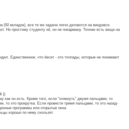
 (50 вкладок), все те же задачи легко делаются на виндовсе.
т. Но простому студенту wt, он не покарману. Точнее есть вещи на
дел. Единственное, что бесит - это точпады, которые не понимают
 ))
у как он есть. Кроме того, если "кликнуть" двумя пальцами, то
и, то это прокрутка. Если провести тремя пальцами, то это назад-
щенные программы или открытые окна.
льцы хорошо по нему скользят.