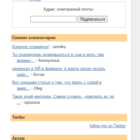
Адрес электронной почты:
Свежие комментарии
Конечно планирую!
- umniks
Ты планируешь возвращаться в сша и жить там
времен...
- Anonymous
переехал в НЙ в феврале. в марте начал искать
рабо...
- Антон
Вот хорошая статья о том, что брать с собой в
амер...
- Oleg
Таких идей миллион. Самое сложно - доводить их до
...
- sprussia
Twitter
follow me on Twitter
Архив