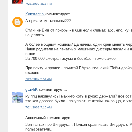
7/23/2009 4:13 PM
Konstantin
комментирует...
А причем тут машины???
Отличие Бмв от приоры - в бмв если климат, абс, eпс, куч
нацеплять.
А более мощным компом? Да ничем, один хрен менять чере
Наши родители на печатных машинках диссеры писали и нич
выше.
За 700-600 смотрел асусы в бестбае - тоже самое.
Про почту и прочее - почитай Г.Архангельский "Тайм-драй
сказано.
7/24/2009 2:51 AM
gEn4iK
комментирует...
ну ппц накинулись! маки-то хоть в руках держали? все ос
это как дорогое бухло - покупают не чтобы нажраццо, а чт
7/24/2009 7:15 AM
Анонимный комментирует...
Зря ты так про Виндоус.... Нельзя сравнивать Виндоус с
пользователи...