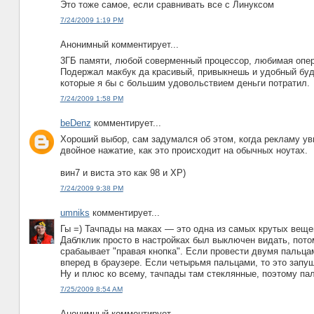
Это тоже самое, если сравнивать все с Линуксом
7/24/2009 1:19 PM
Анонимный комментирует...
3ГБ памяти, любой соверменный процессор, любимая опера
Подержал макбук да красивый, привыкнешь и удобный буде
которые я бы с большим удовольствием деньги потратил.
7/24/2009 1:58 PM
beDenz
комментирует...
Хороший выбор, сам задумался об этом, когда рекламу уви
двойное нажатие, как это происходит на обычных ноутах.
вин7 и виста это как 98 и XP)
7/24/2009 9:38 PM
umniks
комментирует...
Гы =) Тачпады на маках — это одна из самых крутых вещей
Даблклик просто в настройках был выключен видать, потом
срабаывает "правая кнопка". Если провести двумя пальцам
вперед в браузере. Если четырьмя пальцами, то это запу
Ну и плюс ко всему, тачпады там стеклянные, поэтому па
7/25/2009 8:54 AM
Анонимный комментирует...