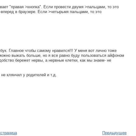
вает "правая >кнопка". Если провести двумя >пальцами, то это
-вперед в браузере. Если >четырьмя пальцами, то это
бук. Главное чтобы самому нравился!!! У меня вот лично тоже
 можно выжать больше, но я все равно буду пользоваться айфоном
добство бережет нервы, а нервные клетки, как мы знаем- не
 не клянчил у родителей и т.д.
 страница
Предыдущее