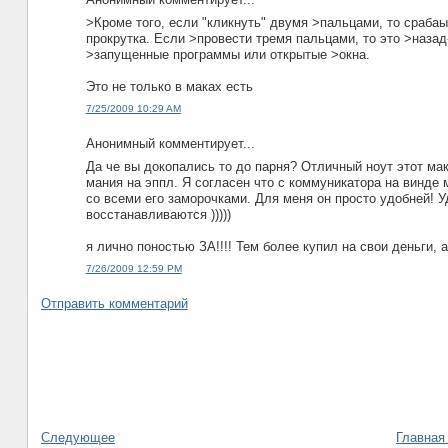
>Кроме того, если "кликнуть" двумя >пальцами, то срабаы
прокрутка. Если >провести тремя пальцами, то это >назад
>запущенные программы или открытые >окна.
Это не только в маках есть
7/25/2009 10:29 AM
Анонимный комментирует...
Да че вы докопались то до парня? Отличный ноут этот мак
мания на эппл. Я согласен что с коммуникатора на винде
со всеми его заморочками. Для меня он просто удобней! У
восстанавливаются )))))
я лично поностью ЗА!!!! Тем более купил на свои деньги, а
7/26/2009 12:59 PM
Отправить комментарий
Следующее
Главная