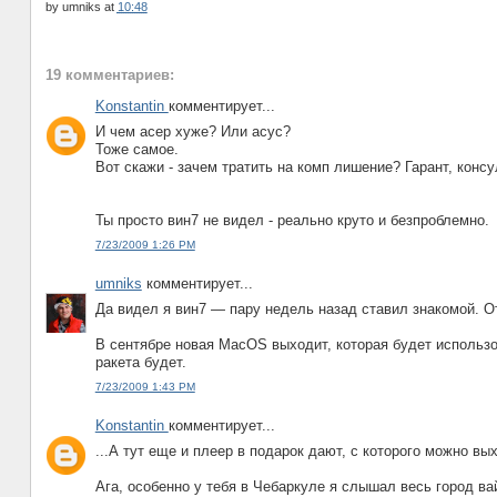
by
umniks
at
10:48
19 комментариев:
Konstantin
комментирует...
И чем асер хуже? Или асус?
Тоже самое.
Вот скажи - зачем тратить на комп лишение? Гарант, консу
Ты просто вин7 не видел - реально круто и безпроблемно.
7/23/2009 1:26 PM
umniks
комментирует...
Да видел я вин7 — пару недель назад ставил знакомой. О
В сентябре новая MacOS выходит, которая будет использо
ракета будет.
7/23/2009 1:43 PM
Konstantin
комментирует...
...А тут еще и плеер в подарок дают, с которого можно вы
Ага, особенно у тебя в Чебаркуле я слышал весь город в