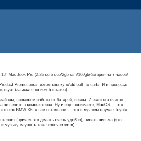
3" MacBook Pro (2.26 core duo/2gb ram/160gb/батарея на 7 часов/
Product Promotions», жмем кнопку «Add both to cart». И в процессе
утствует (за исключением 5 штатов).
айном, временем работы от батарей, весом. И если кто считает,
ига не сечете в компьютерах. Ну и еще понимаете, MacOS — это
— это как BMW X6, а все остальное — это в лучшем случае Toyota
нтернет (причем это делать очень удобно), писать письма (это
у и музыку слушать тоже конечно же =)