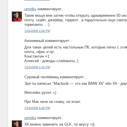
umniks
комментирует...
Такие мощи мне затем чтобы открыть одновременно 50 око
почту, скайп, джаббер, торрент...а параллельно еще смотр
тормозило... :)
7/23/2009 2:26 PM
Анонимный комментирует...
Для таких целей есть настольные ПК, которые легко с этим
почта, офис и пр.
Константин +1
Алексей - доводы слабоваты ;)
7/23/2009 3:18 PM
Суровый челябинец комментирует...
Зря ты написал "Macbook — это как BMW X6" ибо X6 - де
Mercedes рулит =)
Про Мак ниче не скажу, не юзал.
7/23/2009 4:08 PM
umniks
комментирует...
X6 можно заменить на GLK, по вкусу =))