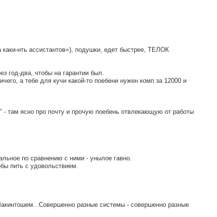
а каки-нть ассистантов=), подушки, едет быстрее, ТЕЛОК
з год-два, чтобы на гарантии был.
его, а тебе для кучи какой-то поебени нужен комп за 12000 и
в" - там ясно про почту и прочую поебень отвлекающую от работы
тальное по сравнению с ними - унылое гавно.
обы пить с удовольствием.
 Макинтошем...Совершенно разные системы - совершенно разные