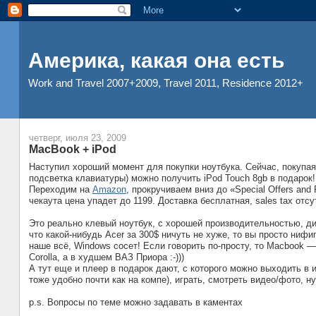
Америка, какая она есть
Work and Travel 2007+2009, Travel 2011, Residence 2012+
четверг, июля 23, 2009
MacBook + iPod
Наступил хороший момент для покупки ноутбука. Сейчас, покупая 1
подсветка клавиатуры) можно получить iPod Touch 8gb в подарок!
Переходим на
Amazon
, прокручиваем вниз до «Special Offers and 
чекаута цена упадет до 1199. Доставка бесплатная, sales tax отс
Это реально клевый ноутбук, с хорошей производительностью, диз
что какой-нибудь Acer за 300$ ничуть не хуже, то вы просто ниф
наше всё, Windows сосет! Если говорить по-просту, то Macbook 
Corolla, а в худшем ВАЗ Приора :-)))
А тут еще и плеер в подарок дают, с которого можно выходить в и
тоже удобно почти как на компе), играть, смотреть видео/фото, н
p.s. Вопросы по теме можно задавать в каментах