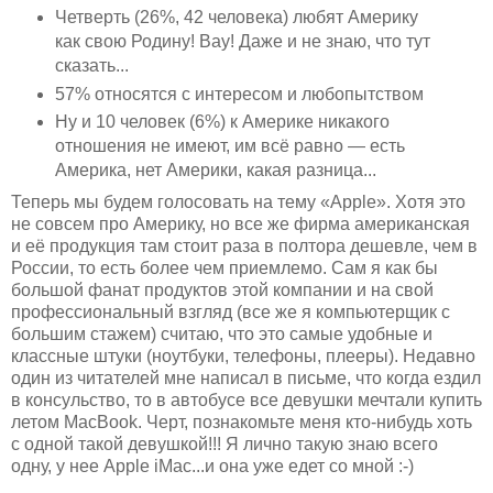
Четверть (26%, 42 человека) любят Америку
как свою Родину! Вау! Даже и не знаю, что тут
сказать...
57% относятся с интересом и любопытством
Ну и 10 человек (6%) к Америке никакого
отношения не имеют, им всё равно — есть
Америка, нет Америки, какая разница...
Теперь мы будем голосовать на тему «Apple». Хотя это
не совсем про Америку, но все же фирма американская
и её продукция там стоит раза в полтора дешевле, чем в
России, то есть более чем приемлемо. Сам я как бы
большой фанат продуктов этой компании и на свой
профессиональный взгляд (все же я компьютерщик с
большим стажем) считаю, что это самые удобные и
классные штуки (ноутбуки, телефоны, плееры). Недавно
один из читателей мне написал в письме, что когда ездил
в консульство, то в автобусе все девушки мечтали купить
летом MacBook. Черт, познакомьте меня кто-нибудь хоть
с одной такой девушкой!!! Я лично такую знаю всего
одну, у нее Apple iMac...и она уже едет со мной :-)