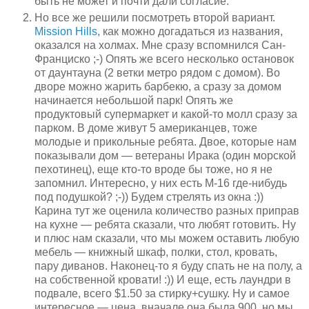
быть не может и почти дали согласие.
Но все же решили посмотреть второй вариант.
Mission Hills
, как можно догадаться из названия,
оказался на холмах. Мне сразу вспомнился Сан-
Франциско ;-) Опять же всего несколько остановок
от даунтауна (2 ветки метро рядом с домом). Во
дворе можно жарить барбекю, а сразу за домом
начинается небольшой парк! Опять же
продуктовый супермаркет и какой-то молл сразу за
парком. В доме живут 5 американцев, тоже
молодые и прикольные ребята. Двое, которые нам
показывали дом — ветераны Ирака (один морской
пехотинец), еще кто-то вроде бы тоже, но я не
запомнил. Интересно, у них есть М-16 где-нибудь
под подушкой? ;-)) Будем стрелять из окна :))
Карина тут же оценила количество разных приправ
на кухне — ребята сказали, что любят готовить. Ну
и плюс нам сказали, что мы можем оставить любую
мебель — книжный шкаф, полки, стол, кровать,
пару диванов. Наконец-то я буду спать не на полу, а
на собственной кровати! :)) И еще, есть лаундри в
подвале, всего $1.50 за стирку+сушку. Ну и самое
интересное — цена, вначале она была 900, но мы