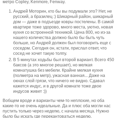
метро Copley, Kenmore, Fenway.
Андрей Моторин, кто бы вы подумали это? Нет, не
русский, а бразилец :) Шикарный район, шикарный
дом — даже в подъезде ковры постелены. В самой
квартире тоже здорово, много места, уютно, новая
кухня со встроенной техникой. Цена 800, но из-за
нашего количества должно было бы быть чуть
больше, но Андрей должен был поговорить еще с
соседом. Сегодня он, кстати, прислал ответ, что
сосед не хочет такую толпу.
В 5 минутах ходьбы был второй вариант. Всего 450
баксов (а это многое решает), но мелкая
комнатушка без мебели. Крайне мелкая кухня
(полметра на метр), ужасная ванная... Даже на
окнах слой грязи, что ничего не видно. Сдавал
кажется индус, и в другой комнате тоже двое
индусов живет :))
Вобщем вроде и варианты чем-то неплохие, но оба
какие-то не очень идеальные. Да и плюс оба могли нас
пустить только через неделю, с начала месяца. Нужно
было бы искать где перекантоваться неделю.