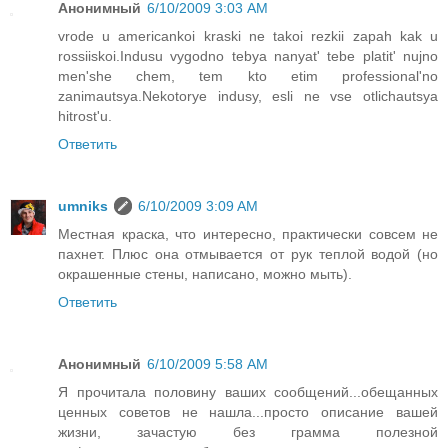
Анонимный
6/10/2009 3:03 AM
vrode u americankoi kraski ne takoi rezkii zapah kak u
rossiiskoi.Indusu vygodno tebya nanyat' tebe platit' nujno
men'she chem, tem kto etim professional'no
zanimautsya.Nekotorye indusy, esli ne vse otlichautsya
hitrost'u.
Ответить
umniks
6/10/2009 3:09 AM
Местная краска, что интересно, практически совсем не
пахнет. Плюс она отмывается от рук теплой водой (но
окрашенные стены, написано, можно мыть).
Ответить
Анонимный
6/10/2009 5:58 AM
Я прочитала половину ваших сообщений...обещанных
ценных советов не нашла...просто описание вашей
жизни, зачастую без грамма полезной