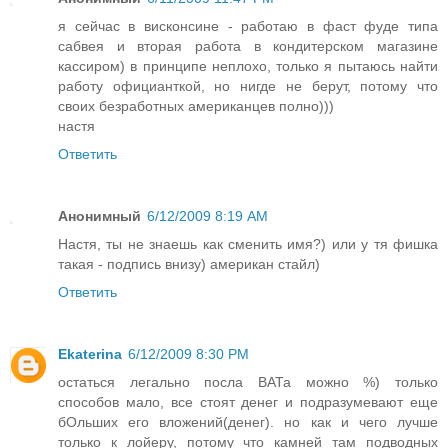
я сейчас в висконсине - работаю в фаст фуде типа
сабвея и вторая работа в кондитерском магазине
кассиром) в принципе неплохо, только я пытаюсь найти
работу официанткой, но нигде не берут, потому что
своих безработных американцев полно)))
настя
Ответить
Анонимный
6/12/2009 8:19 AM
Настя, ты не знаешь как сменить имя?) или у тя фишка
такая - подпись внизу) американ стайл)
Ответить
Ekaterina
6/12/2009 8:30 PM
остаться легально посла ВАТа можно %) только
способов мало, все стоят денег и подразумевают еще
бОльших его вложений(денег). но как и чего лучше
только к лойеру, потому что камней там подводных