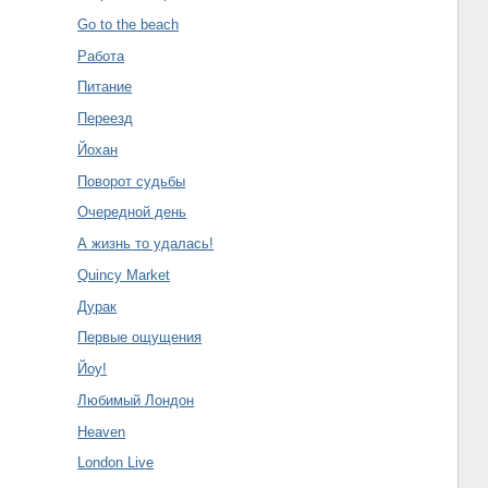
Go to the beach
Работа
Питание
Переезд
Йохан
Поворот судьбы
Очередной день
А жизнь то удалась!
Quincy Market
Дурак
Первые ощущения
Йоу!
Любимый Лондон
Heaven
London Live