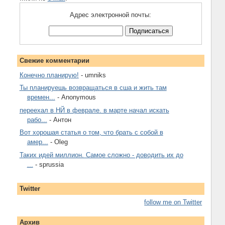
Адрес электронной почты:
Свежие комментарии
Конечно планирую!
- umniks
Ты планируешь возвращаться в сша и жить там
времен...
- Anonymous
переехал в НЙ в феврале. в марте начал искать
рабо...
- Антон
Вот хорошая статья о том, что брать с собой в
амер...
- Oleg
Таких идей миллион. Самое сложно - доводить их до
...
- sprussia
Twitter
follow me on Twitter
Архив