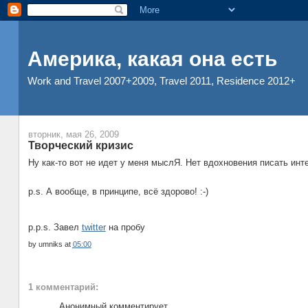
Америка, какая она есть
Work and Travel 2007+2009, Travel 2011, Residence 2012+
вторник, мая 26, 2009
Творческий кризис
Ну как-то вот не идет у меня мыслЯ. Нет вдохновения писать инте
p.s. А вообще, в принципе, всё здорово! :-)
p.p.s. Завел
twitter
на пробу
by
umniks
at
05:00
1 комментарий:
Анонимный комментирует...