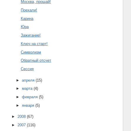
Москва, прощай!
Поехали!
Карина
Юра
Зажигание!
Ключ на старт!
Символизм
Обратный отсчет
Сессия
►
апреля
(15)
►
марта
(4)
►
февраля
(5)
►
января
(5)
►
2008
(67)
►
2007
(116)