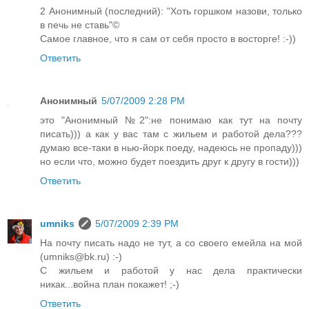
2 Анонимный (последний): "Хоть горшком назови, только
в печь не ставь"©
Самое главное, что я сам от себя просто в восторге! :-))
Ответить
Анонимный
5/07/2009 2:28 PM
это "Анонимный №2":не понимаю как тут на почту
писать))) а как у вас там с жильем и работой дела???
думаю все-таки в нью-йорк поеду, надеюсь не пропаду)))
но если что, можно будет поездить друг к другу в гости)))
Ответить
umniks
5/07/2009 2:39 PM
На почту писать надо не тут, а со своего емейла на мой
(umniks@bk.ru) :-)
С жильем и работой у нас дела практически
никак...война план покажет! ;-)
Ответить