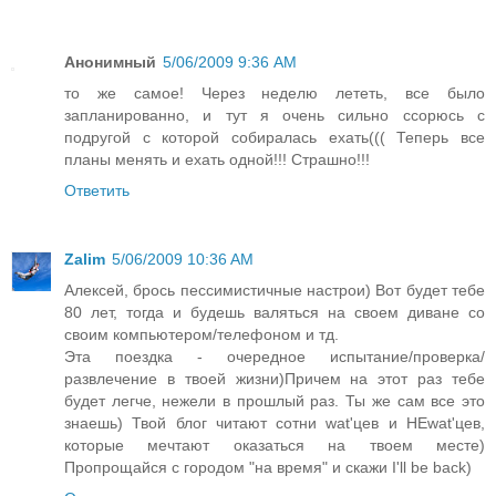
Анонимный
5/06/2009 9:36 AM
то же самое! Через неделю лететь, все было
запланированно, и тут я очень сильно ссорюсь с
подругой с которой собиралась ехать((( Теперь все
планы менять и ехать одной!!! Страшно!!!
Ответить
Zalim
5/06/2009 10:36 AM
Алексей, брось пессимистичные настрои) Вот будет тебе
80 лет, тогда и будешь валяться на своем диване со
своим компьютером/телефоном и тд.
Эта поездка - очередное испытание/проверка/
развлечение в твоей жизни)Причем на этот раз тебе
будет легче, нежели в прошлый раз. Ты же сам все это
знаешь) Твой блог читают сотни wat'цев и НЕwat'цев,
которые мечтают оказаться на твоем месте)
Пропрощайся с городом "на время" и скажи I'll be back)