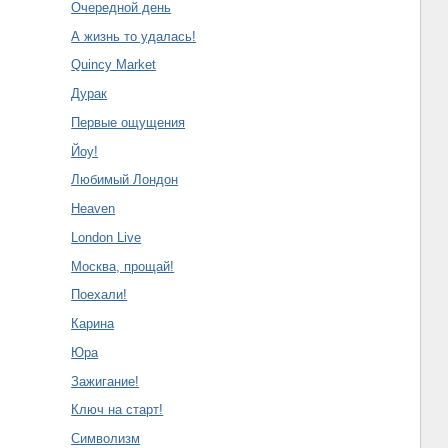
Очередной день
А жизнь то удалась!
Quincy Market
Дурак
Первые ощущения
Йоу!
Любимый Лондон
Heaven
London Live
Москва, прощай!
Поехали!
Карина
Юра
Зажигание!
Ключ на старт!
Символизм