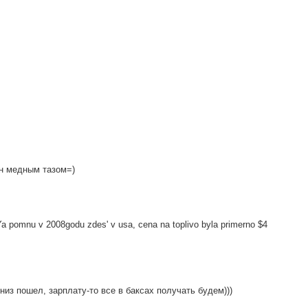
ан медным тазом=)
Ya pomnu v 2008godu zdes' v usa, cena na toplivo byla primerno $4
низ пошел, зарплату-то все в баксах получать будем)))