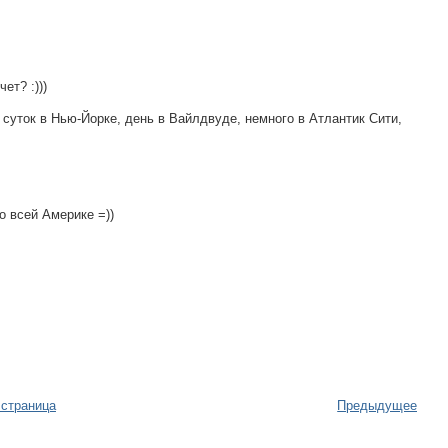
ет? :)))
е суток в Нью-Йорке, день в Вайлдвуде, немного в Атлантик Сити,
о всей Америке =))
 страница
Предыдущее