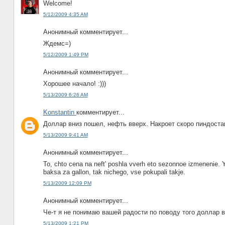
Welcome!
5/12/2009 4:35 AM
Анонимный комментирует...
Ждемс=)
5/12/2009 1:49 PM
Анонимный комментирует...
Хорошее начало! :)))
5/13/2009 6:26 AM
Konstantin
комментирует...
Доллар вниз пошел, нефть вверх. Накроет скоро пиндост
5/13/2009 9:41 AM
Анонимный комментирует...
To, chto cena na neft' poshla vverh eto sezonnoe izmenenie. 
baksa za gallon, tak nichego, vse pokupali takje.
5/13/2009 12:09 PM
Анонимный комментирует...
Че-т я не понимаю вашей радости по поводу того доллар в
5/13/2009 1:21 PM