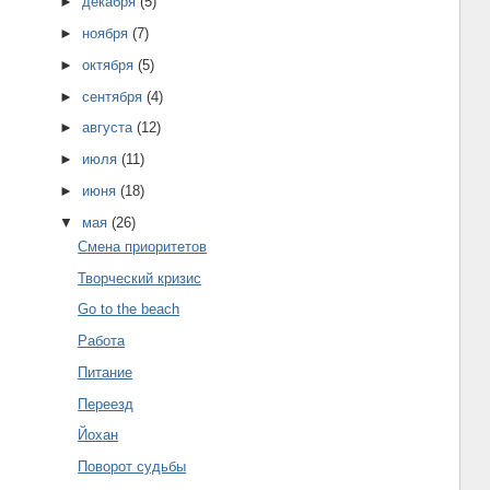
►
декабря
(5)
►
ноября
(7)
►
октября
(5)
►
сентября
(4)
►
августа
(12)
►
июля
(11)
►
июня
(18)
▼
мая
(26)
Смена приоритетов
Творческий кризис
Go to the beach
Работа
Питание
Переезд
Йохан
Поворот судьбы