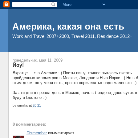
Америка, какая она есть
Work and Travel 2007+2009, Travel 2011, Residence 2012+
понедельник, мая 11, 2009
Йоу!
Вкратце — я в Америке :-) Посты пишу, точнее пытаюсь писать —
пройденных километров в Москве, Лондоне и Нью-Йорке :-) Но в
этим дням, он у меня есть, просто «причесать» надо маленько :-)
За эти дни я провел день в Москве, ночь в Лондоне, двое суток 
буду в Бостоне :-)
by
umniks
at
20:21
8 комментариев:
Dismember
комментирует...